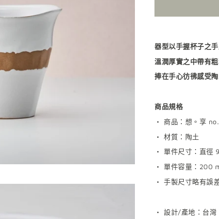
器型以手握杯子之手
溫潤厚實之中帶有粗
捧在手心
彷彿感受陶
商品規格
‧
商品：想。享
no.
‧
材質：陶土
‧
單件尺寸：直徑
9
‧
單件容量：
200 m
‧
手製尺寸略有誤
‧
設計
/
產地：台灣