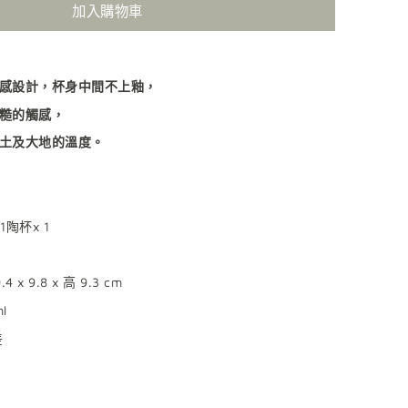
加入購物車
感設計，杯身中間不上釉，
糙的觸感，
土及大地的溫度。
1
陶杯
x 1
.4 x 9.8 x
高
9.3 cm
l
差