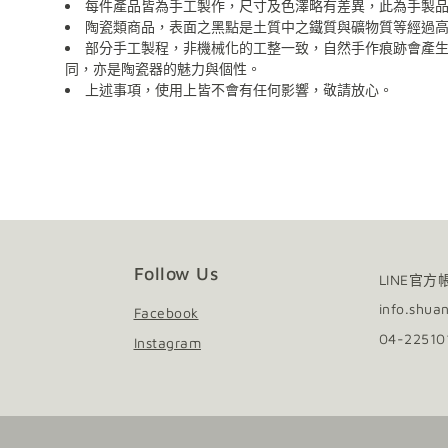
每件產品皆為手工製作，尺寸及色澤略有差異，此為手製
陶瓷類商品，表面之黑點是土質中之鐵質與礦物質等經過
部分手工製程，非機械化的工整一致，自然手作痕跡會產
同，亦是陶瓷器的魅力與個性。
上述事項，使用上皆不會有任何影響，敬請放心。
陶瓷器清潔：請以海綿、精緻瓷器專用刷具及不具顆粒磨
木質及金屬材質如需清潔，請以柔軟乾布擦拭。
請避免金屬及尖銳物施力於器物表面，可能造成損壞。
請避免直火接觸商品。
使用後會隨著時間表面有可能產生自然痕跡，增添作
Follow Us
LINE官方
info.shua
Facebook
04-2251
Instagram