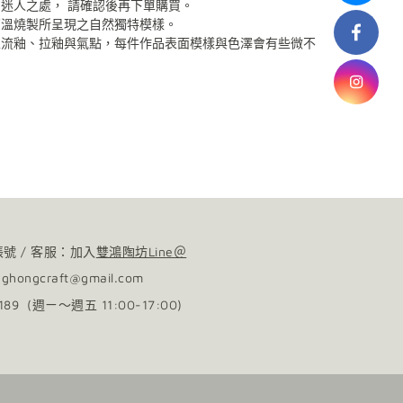
品迷人之處，
請確認後再下單購買。
高溫燒製所呈現之自然獨特模樣。
生流釉、拉釉與氣點，每件作品表面模樣與色澤會有些微不
砂功能之餐具中性洗劑，延長使用年限；無法以洗碗機清洗。
品的韻味，不影響使用，敬請放心。
帳號 / 客服：加入
雙鴻陶坊Line＠
nghongcraft@gmail.com
0189 (週ㄧ～週五 11:00-17:00)