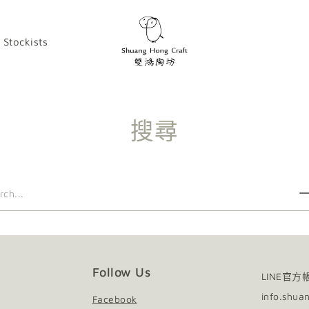
Stockists
搜尋
Follow Us
LINE官方
info.shua
Facebook