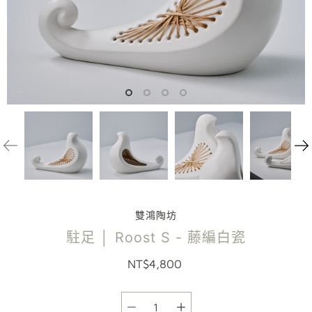
雙鴻陶坊
駐足 │ Roost S - 藤編白瓷
NT$4,800
選項