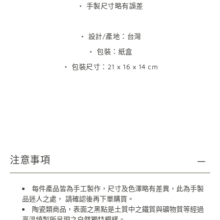
・ 手製尺寸略有誤差
・ 設計/產地：台灣
・ 包裝：紙盒
・
包裝尺寸：
21 x 16 x 14 cm
注意事項
每件產品皆為手工製作，尺寸及色澤略有差異，此為手製
品迷人之處，
請確認後再下單購買。
陶瓷類商品，表面之黑點是土質中之鐵質與礦物質等經過
高溫燒製所呈現之自然獨特模樣。