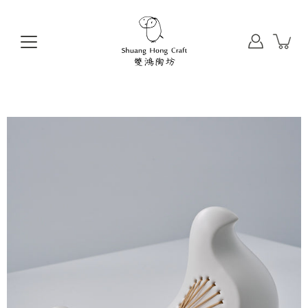
前
往
目
錄