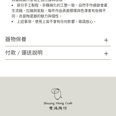
部分手工製程，非機械化的工整一致，自然手作痕跡會產
生流釉、拉釉與氣點，每件作品表面模樣與色澤會有些微不
同，亦是陶瓷器的魅力與個性。
上述事項，使用上皆不會有任何影響，敬請放心。
器物保養
陶瓷器清潔：請以海綿、精緻瓷器專用刷具及不具顆粒磨
付款 / 運送說明
砂功能之餐具中性洗劑，延長使用年限；無法以洗碗機清洗。
木質及金屬材質如需清潔，請以柔軟乾布擦拭。
請避免金屬及尖銳物施力於器物表面，可能造成損壞。
請避免直火接觸商品。
使用後會隨著時間表面有可能產生自然痕跡，增添作
品的韻味，不影響使用，敬請放心。