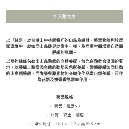
加入購物車
以「駐足」於台灣山中林間靈巧的山鳥為設計，將器物陳列於居
家環境中，就如同山鳥駐足於家中一樣，為居家空間增添自然而
靜謐的氛圍。
以簡約線條勾勒出山鳥動態的立體美感，無光白釉柔合溫潤的質
地，以藤編工藝增添主體的動態及色彩美感，翅膀藤編如同抖動
的山鳥翅膀般，而陶瓷與藤素材的交織使作品富自然美感，可作
為花器及擴香香氛器皿使用。
商品規格
・ 商品：駐足x 1
・ 材質：瓷土、藤皮
・ 單件尺寸：22.1 x 10.7 x 高15.5 cm