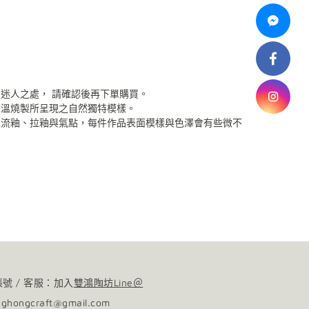
品迷人之處，
請確認後再下單購買。
高溫燒製所呈現之自然獨特模樣。
生流釉、拉釉與氣點，每件作品表面模樣與色澤會有些微不
砂功能之餐具中性洗劑，延長使用年限；無法以洗碗機清洗。
品的韻味，不影響使用，敬請放心。
帳號 / 客服：加入
雙鴻陶坊Line＠
nghongcraft@gmail.com