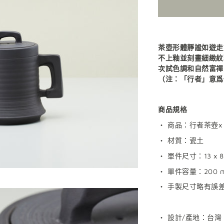
茶壺形體靜謐如遊走
不上釉並刻畫細緻紋
次試色調和自然富禪
（注：「行者」意爲
商品規格
・ 商品：行者茶壺x 
・ 材質：瓷土
・ 單件尺寸：13 x 8 
・
單件容量：
200 m
・ 手製尺寸略有誤
・ 設計/產地：台灣