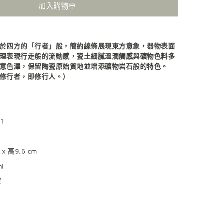
加入購物車
於四方的「行者」般，簡約線條展現東方意象，器物表面
理表現行走般的流動感，瓷土細膩溫潤觸感與礦物色料多
意色澤，保留陶瓷原始質地並增添礦物岩石般的特色。
修行者，即修行人。）
1
x 高9.6 cm
l
差