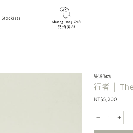
Stockists
雙鴻陶坊
行者 │ Th
NT$5,200
選
項