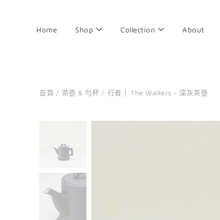
前
往
目
Home
Shop
Collection
About
錄
首頁
/
茶壺 & 勻杯
/
行者 │ The Walkers - 深灰茶壺
搜
尋