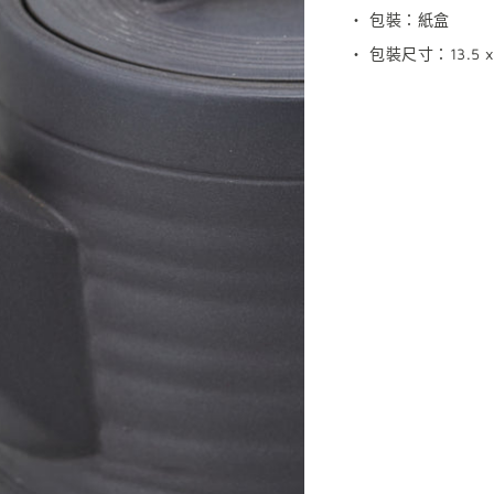
・ 包裝：紙盒
・
包裝尺寸：
13.5 