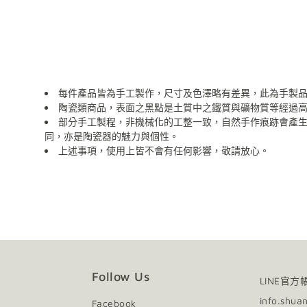
每件產品皆為手工製作，尺寸及色澤略有差異，此為手製
陶瓷類商品，表面之黑點是土質中之鐵質與礦物質等經過
部分手工製程，非機械化的工整一致，自然手作痕跡會產
同，亦是陶瓷器的魅力與個性。
上述事項，使用上皆不會有任何影響，敬請放心。
陶瓷器清潔：請以海綿、精緻瓷器專用刷具及不具顆粒磨
木質及金屬材質如需清潔，請以柔軟乾布擦拭。
請避免金屬及尖銳物施力於器物表面，可能造成損壞。
請避免直火接觸商品。
使用後會隨著時間表面有可能產生自然痕跡，增添作
Follow Us
LINE官方
info.shua
Facebook