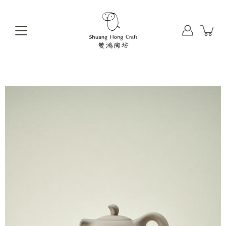
前
往
目
錄