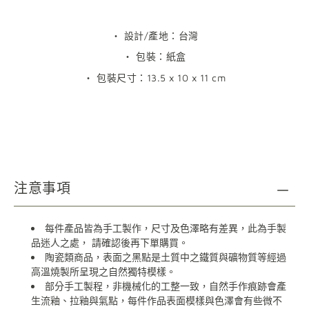
‧
設計
/
產地：台灣
‧
包裝：紙盒
‧
包裝尺寸：
13.5 x 10 x 11 cm
注意事項
每件產品皆為手工製作，尺寸及色澤略有差異，此為手製
品迷人之處，
請確認後再下單購買。
陶瓷類商品，表面之黑點是土質中之鐵質與礦物質等經過
高溫燒製所呈現之自然獨特模樣。
部分手工製程，非機械化的工整一致，自然手作痕跡會產
生流釉、拉釉與氣點，每件作品表面模樣與色澤會有些微不