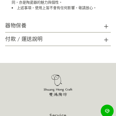
同，亦是陶瓷器的魅力與個性。
上述事項，使用上皆不會有任何影響，敬請放心。
器物保養
陶瓷器清潔：請以海綿、精緻瓷器專用刷具及不具顆粒磨
付款 / 運送說明
砂功能之餐具中性洗劑，延長使用年限；無法以洗碗機清洗。
木質及金屬材質如需清潔，請以柔軟乾布擦拭。
請避免金屬及尖銳物施力於器物表面，可能造成損壞。
請避免直火接觸商品。
使用後會隨著時間表面有可能產生自然痕跡，增添作
品的韻味，不影響使用，敬請放心。
Service