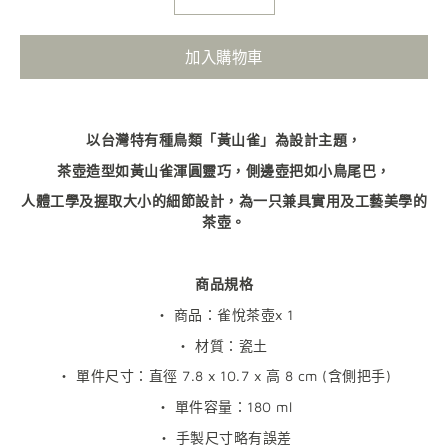
加入購物車
以台灣特有種鳥類「黃山雀」為設計主題，
茶壺造型如黃山雀渾圓靈巧，側邊壺把如小鳥尾巴，
人體工學及握取大小的細節設計，為一只兼具實用及工藝美學的
茶壺。
商品規格
‧
商品：雀悅茶壺
x 1
‧
材質：瓷土
‧
單件尺寸：直徑
7.8 x 10.7 x
高
8 cm (
含側把手
)
‧
單件容量：
180 ml
‧
手製尺寸略有誤差