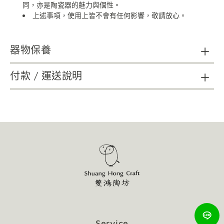
同，亦是陶瓷器的魅力與個性。
上述事項，使用上皆不會有任何影響，敬請放心。
器物保養
陶瓷器清潔：請以海綿、精緻瓷器專用刷具及不具顆粒磨
付款 / 運送說明
砂功能之餐具中性洗劑，延長使用年限；無法以洗碗機清洗。
木質及金屬材質如需清潔，請以柔軟乾布擦拭。
請避免金屬及尖銳物施力於器物表面，可能造成損壞。
請避免直火接觸商品。
使用後會隨著時間表面有可能產生自然痕跡，增添作
品的韻味，不影響使用，敬請放心。
Service