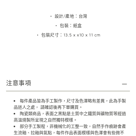
・ 設計/產地：台灣
・ 包裝：紙盒
・
包裝尺寸：
13.5 x x10 x 11 cm
注意事項
每件產品皆為手工製作，尺寸及色澤略有差異，此為手製
品迷人之處，
請確認後再下單購買。
陶瓷類商品，表面之黑點是土質中之鐵質與礦物質等經過
高溫燒製所呈現之自然獨特模樣。
部分手工製程，非機械化的工整一致，自然手作痕跡會產
生流釉、拉釉與氣點，每件作品表面模樣與色澤會有些微不