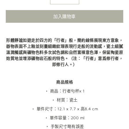
加入購物車
形體靜謐如遊走於四方的「行者」般，簡約線條展現東方意象，
器物表面不上釉並刻畫細緻紋理表現行走般的流動感，瓷土細膩
溫潤觸感與礦物色料多次試色調和自然富禪意色澤，保留陶瓷原
始質地並增添礦物岩石般的特色。（注：「行者」意爲修行者，
即修行人。）
商品規格
・ 商品：行者勻杯x 1
・ 材質：瓷土
・ 單件尺寸：12.1 x 7.7 x 高8.4 cm
・
單件容量：
200 ml
・ 手製尺寸略有誤差