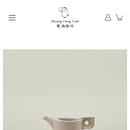
前
往
目
錄