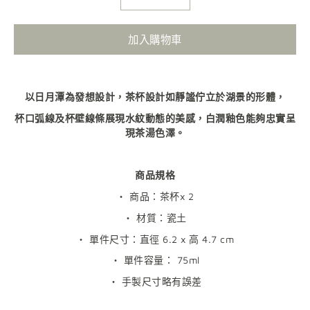
加入購物車
以日月潭為發想設計，茶杯設計如靜謐佇立於湖景的形體，
杯口弧線及杯壁線條展現水紋動態的美感，白潤釉色能夠忠實呈
現茶湯色澤。
商品規格
・ 商品：茶杯x 2
・ 材質：瓷土
・ 單件尺寸：直徑 6.2 x 高 4.7 cm
・ 單件容量： 75ml
・ 手製尺寸略有誤差