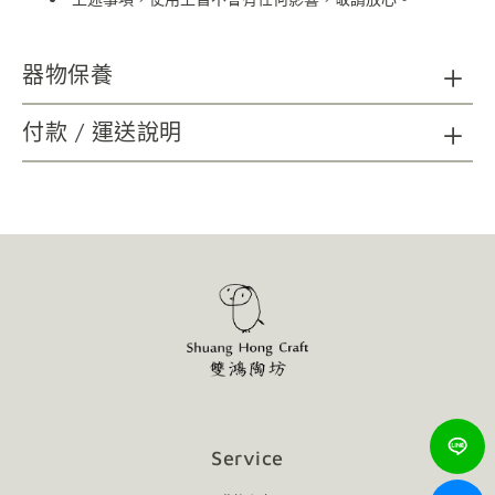
器物保養
陶瓷器清潔：請以海綿、精緻瓷器專用刷具及不具顆粒磨
付款 / 運送說明
砂功能之餐具中性洗劑，延長使用年限；無法以洗碗機清洗。
木質及金屬材質如需清潔，請以柔軟乾布擦拭。
請避免金屬及尖銳物施力於器物表面，可能造成損壞。
請避免直火接觸商品。
使用後會隨著時間表面有可能產生自然痕跡，增添作
品的韻味，不影響使用，敬請放心。
Service