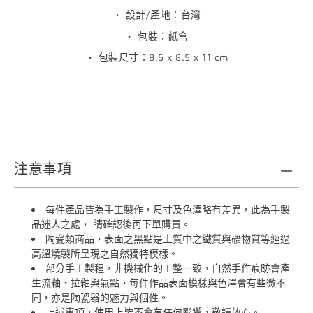
・ 設計/產地：台灣
・ 包裝：紙盒
・
包裝尺寸：
8.5 x 8.5 x 11 cm
注意事項
每件產品皆為手工製作，尺寸及色澤略有差異，此為手製
品迷人之處，
請確認後再下單購買。
陶瓷類商品，表面之黑點是土質中之鐵質與礦物質等經過
高溫燒製所呈現之自然獨特模樣。
部分手工製程，非機械化的工整一致，自然手作痕跡會產
生流釉、拉釉與氣點，每件作品表面模樣與色澤會有些微不
同，亦是陶瓷器的魅力與個性。
上述事項，使用上皆不會有任何影響，敬請放心。