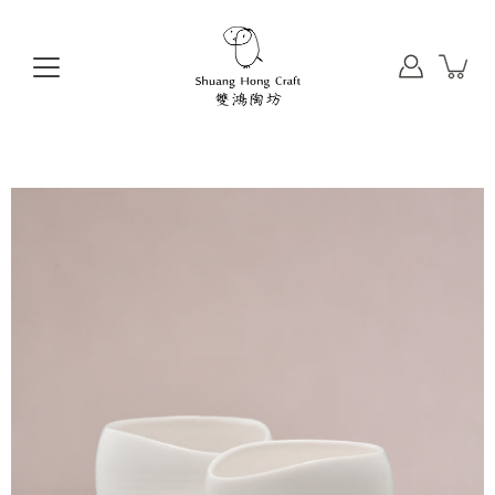
前
往
目
錄