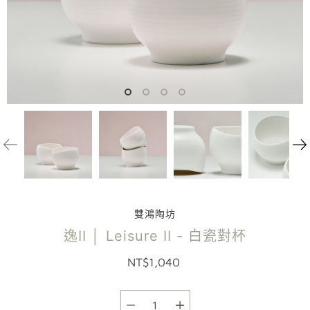
雙鴻陶坊
逸II │ Leisure II - 白瓷對杯
NT$1,040
選項