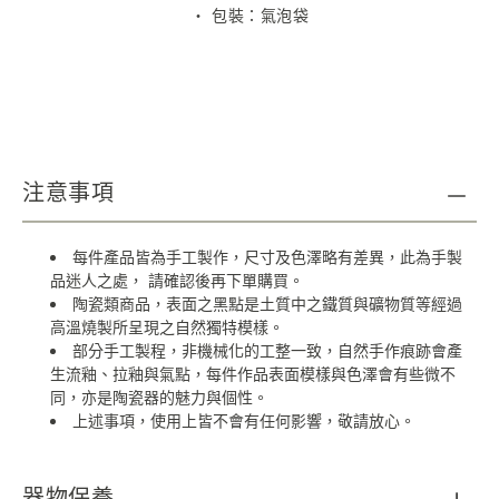
・
包裝：氣泡袋
注意事項
每件產品皆為手工製作，尺寸及色澤略有差異，此為手製
品迷人之處，
請確認後再下單購買。
陶瓷類商品，表面之黑點是土質中之鐵質與礦物質等經過
高溫燒製所呈現之自然獨特模樣。
部分手工製程，非機械化的工整一致，自然手作痕跡會產
生流釉、拉釉與氣點，每件作品表面模樣與色澤會有些微不
同，亦是陶瓷器的魅力與個性。
上述事項，使用上皆不會有任何影響，敬請放心。
器物保養