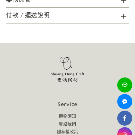
陶瓷器清潔：請以海綿、精緻瓷器專用刷具及不具顆粒磨
付款 / 運送說明
砂功能之餐具中性洗劑，延長使用年限；無法以洗碗機清洗。
木質及金屬材質如需清潔，請以柔軟乾布擦拭。
請避免金屬及尖銳物施力於器物表面，可能造成損壞。
請避免直火接觸商品。
使用後會隨著時間表面有可能產生自然痕跡，增添作
品的韻味，不影響使用，敬請放心。
Service
購物須知
聯絡我們
隱私權政策