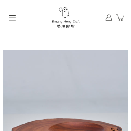
前
往
目
錄