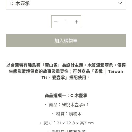
選項
加入購物車
以台灣特有種鳥類「黃山雀」為設計主題，木質溫潤壺承，傳達
生態及環境保育的故事及重要性；可與商品「雀悅 │ Taiwan
Tit - 瓷壺承」搭配使用。
商品選項一：C 木壺承
・ 商品：雀悅木壺承x 1
・ 材質：梢楠木
・ 尺寸：21 x 22.8 x 高3 cm
・ 手製尺寸略有誤差