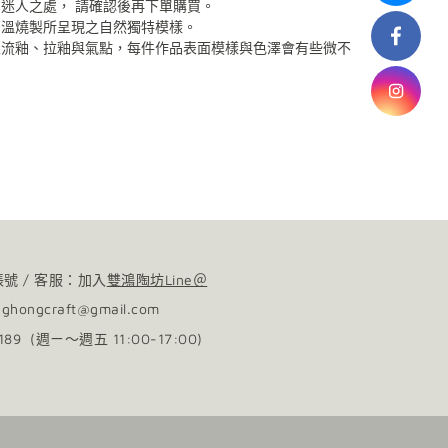
品迷人之處，
請確認後再下單購買。
高溫燒製所呈現之自然獨特模樣。
生流釉、拉釉與氣點，每件作品表面模樣與色澤會有些微不
砂功能之餐具中性洗劑，延長使用年限；無法以洗碗機清洗。
品的韻味，不影響使用，敬請放心。
帳號 / 客服：加入
雙鴻陶坊Line＠
nghongcraft@gmail.com
0189 (週ㄧ～週五 11:00-17:00)