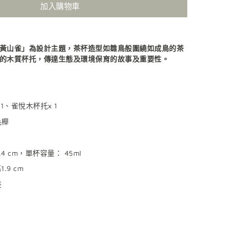
加入購物車
黃山雀」為設計主題，茶杯造型如雛鳥般圍繞如成鳥的茶
的木質杯托，傳達生態及環境保育的故事及重要性。
1、雀悅木杯托x 1
毛櫸
4.4 cm，單杯容量： 45ml
高
1.9 cm
差