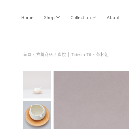
前
往
目
Home
Shop
Collection
About
錄
首頁
/
推薦商品
/
雀悅 │ Taiwan Tit - 茶杯組
搜
尋