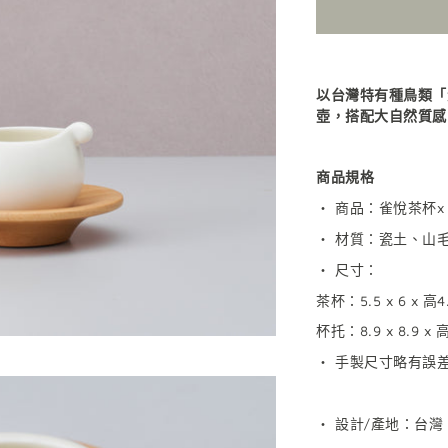
以台灣特有種鳥類「
壺，搭配大自然質感
商品規格
・ 商品：雀悅茶杯x 
・ 材質：瓷土、山
・ 尺寸：
茶杯：5.5 x 6 x 高
杯托：
8.9 x 8.9 x
・ 手製尺寸略有誤
・ 設計/產地：台灣