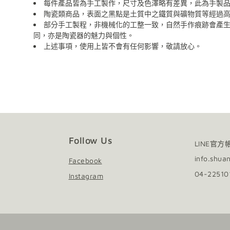
每件產品皆為手工製作，尺寸及色澤略有差異，此為手製
陶瓷類商品，表面之黑點是土質中之鐵質與礦物質等經過
部分手工製程，非機械化的工整一致，自然手作痕跡會產
同，亦是陶瓷器的魅力與個性。
上述事項，使用上皆不會有任何影響，敬請放心。
陶瓷器清潔：請以海綿、精緻瓷器專用刷具及不具顆粒磨
木質及金屬材質如需清潔，請以柔軟乾布擦拭。
請避免金屬及尖銳物施力於器物表面，可能造成損壞。
請避免直火接觸商品。
使用後會隨著時間表面有可能產生自然痕跡，增添作
Follow Us
LINE官方
info.shua
Facebook
04-2251
Instagram