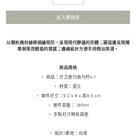
加入購物車
以簡約幾何線條描繪矩形，呈現現代靜謐的形體；圓弧邊呈現簡
單俐落而輕盈的質感；邊緣設計方便手持倒出茶湯。
商品規格
・ 商品：方之進行曲勻杯x 1
・ 材質：瓷土
・ 單件尺寸：9.2 x 8 x 高8.5 cm
・
單件容量：
180ml
・ 手製尺寸略有誤差
・ 設計/產地：台灣