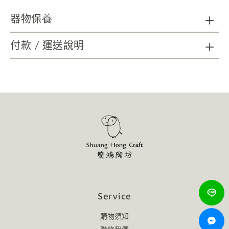
器物保養
陶瓷器清潔：請以海綿、精緻瓷器專用刷具及不具顆粒磨
付款 / 運送說明
砂功能之餐具中性洗劑，延長使用年限；無法以洗碗機清洗。
木質及金屬材質如需清潔，請以柔軟乾布擦拭。
請避免金屬及尖銳物施力於器物表面，可能造成損壞。
請避免直火接觸商品。
使用後會隨著時間表面有可能產生自然痕跡，增添作
品的韻味，不影響使用，敬請放心。
Service
購物須知