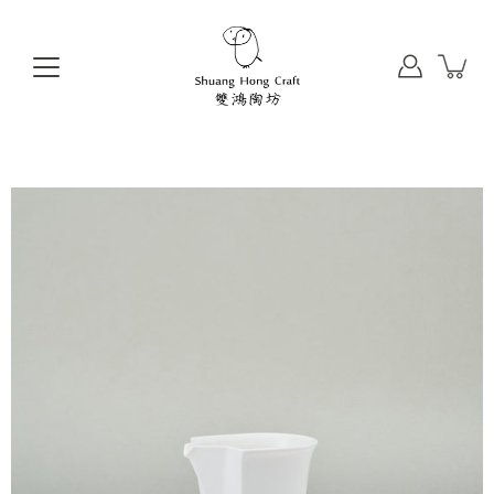
前
往
目
錄