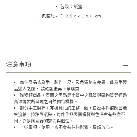
・ 包裝：紙盒
・
包裝尺寸：
13.5 x x10 x 11 cm
注意事項
每件產品皆為手工製作，尺寸及色澤略有差異，此為手製
品迷人之處，
請確認後再下單購買。
陶瓷類商品，表面之黑點是土質中之鐵質與礦物質等經過
高溫燒製所呈現之自然獨特模樣。
部分手工製程，非機械化的工整一致，自然手作痕跡會產
生流釉、拉釉與氣點，每件作品表面模樣與色澤會有些微不
同，亦是陶瓷器的魅力與個性。
上述事項，使用上皆不會有任何影響，敬請放心。