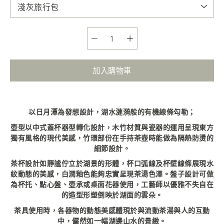
選項
加入購物車
以日月潭為發想設計，湖水漣漪般的有機線條勾勒；
壺型以中式蓋杯器型轉化設計，木竹材質與瓷器的運用呈現東方
獨有風格的現代美感，竹環部份在手持茶壺時能做為隔熱防燙的
細節設計。
茶杯設計如靜謐佇立於湖景的形體，杯口弧線及杯壁線條展現水
紋動態的美感，白潤釉色能夠忠實呈現茶湯色澤。盤子設計可做
為杯托、點心盤、壺承或桌面花器使用，工藝師以優雅不失自在
的造型形塑倒映於湖面的雲朵。
茶具使用時，各器物的動態美感體現於與流動茶湯與人的互動
中，儼然如一幅湖邊山水的景緻。