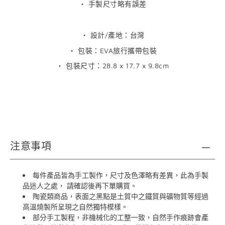
・ 手製尺寸略有誤差
・ 設計/產地：台灣
・ 包裝：EVA旅行攜帶包裝
・
包裝尺寸：
28.8 x 17.7 x 9.8cm
注意事項
每件產品皆為手工製作，尺寸及色澤略有差異，此為手製
品迷人之處，
請確認後再下單購買。
陶瓷類商品，表面之黑點是土質中之鐵質與礦物質等經過
高溫燒製所呈現之自然獨特模樣。
部分手工製程，非機械化的工整一致，自然手作痕跡會產