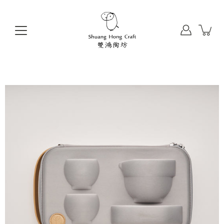
前
往
目
錄