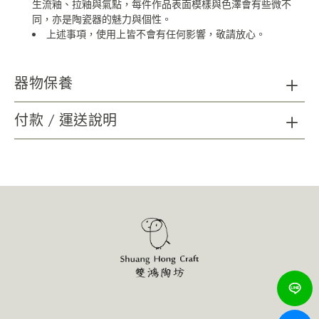
生流釉、拉釉與氣點，每件作品表面模樣與色澤會有些微不
同，亦是陶瓷器的魅力與個性。
上述事項，使用上皆不會有任何影響，敬請放心。
器物保養
陶瓷器清潔：請以海綿、精緻瓷器專用刷具及不具顆粒磨
付款 / 運送說明
砂功能之餐具中性洗劑，延長使用年限；無法以洗碗機清洗。
木質及金屬材質如需清潔，請以柔軟乾布擦拭。
請避免金屬及尖銳物施力於器物表面，可能造成損壞。
請避免直火接觸商品。
使用後會隨著時間表面有可能產生自然痕跡，增添作
品的韻味，不影響使用，敬請放心。