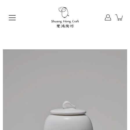
前
往
目
錄