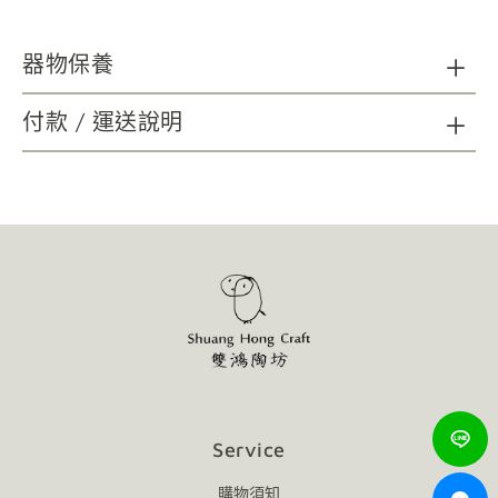
器物保養
陶瓷器清潔：請以海綿、精緻瓷器專用刷具及不具顆粒磨
付款 / 運送說明
砂功能之餐具中性洗劑，延長使用年限；無法以洗碗機清洗。
木質及金屬材質如需清潔，請以柔軟乾布擦拭。
請避免金屬及尖銳物施力於器物表面，可能造成損壞。
請避免直火接觸商品。
使用後會隨著時間表面有可能產生自然痕跡，增添作
品的韻味，不影響使用，敬請放心。
Service
購物須知