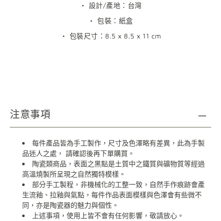
・ 設計/產地：台灣
・ 包裝：紙盒
・
包裝尺寸：
8.5 x 8.5 x 11 cm
注意事項
每件產品皆為手工製作，尺寸及色澤略有差異，此為手製
品迷人之處，
請確認後再下單購買。
陶瓷類商品，表面之黑點是土質中之鐵質與礦物質等經過
高溫燒製所呈現之自然獨特模樣。
部分手工製程，非機械化的工整一致，自然手作痕跡會產
生流釉、拉釉與氣點，每件作品表面模樣與色澤會有些微不
同，亦是陶瓷器的魅力與個性。
上述事項，使用上皆不會有任何影響，敬請放心。