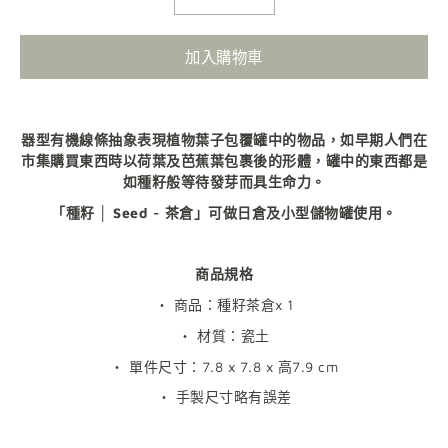
加入購物車
器型有機線條抽象表現植物葉子包覆罐中的物品，如早期人們在
市集購買東西時以荷葉及芭蕉葉包裹後的形體，罐中的東西都是
如種籽般等待發芽而具生命力。
「種籽 │ Seed - 茶倉」可做日倉及小型儲物罐使用。
商品規格
・ 商品：種籽茶倉x 1
・ 材質：瓷土
・ 單件尺寸：7.8 x 7.8 x
高
7.9 cm
・ 手製尺寸略有誤差