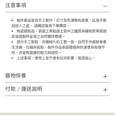
注意事項
每件產品皆為手工製作，尺寸及色澤略有差異，此為手製
品迷人之處，
請確認後再下單購買。
陶瓷類商品，表面之黑點是土質中之鐵質與礦物質等經過
高溫燒製所呈現之自然獨特模樣。
部分手工製程，非機械化的工整一致，自然手作痕跡會產
生流釉、拉釉與氣點，每件作品表面模樣與色澤會有些微不
同，亦是陶瓷器的魅力與個性。
上述事項，使用上皆不會有任何影響，敬請放心。
器物保養
陶瓷器清潔：請以海綿、精緻瓷器專用刷具及不具顆粒磨
付款 / 運送說明
砂功能之餐具中性洗劑，延長使用年限；無法以洗碗機清洗。
木質及金屬材質如需清潔，請以柔軟乾布擦拭。
請避免金屬及尖銳物施力於器物表面，可能造成損壞。
請避免直火接觸商品。
使用後會隨著時間表面有可能產生自然痕跡，增添作