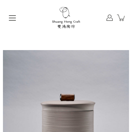
前
往
目
錄