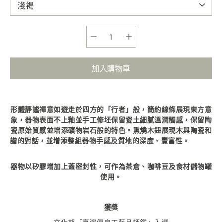
選項
加入購物車
形體靜謐禪意如遊走於四方的「行者」般，簡約線條展現東方意
象，器物表面不上釉並手工修坯保留瓷土細膩溫潤觸感，保留陶
瓷原始質感並增添礦物岩石般的特色。熏燒木鈕展現木與陶瓷和
諧的對話，並增添整組器物手感及質地的深度、豐富性。
器物
以矽膠增加上蓋密封性，
可作為茶倉、咖啡豆及食材儲物罐
使用。
獲獎