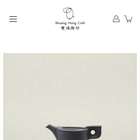
前
往
目
錄