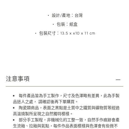
・ 設計/產地：台灣
・ 包裝：紙盒
・
包裝尺寸：
13.5 x x10 x 11 cm
注意事項
每件產品皆為手工製作，尺寸及色澤略有差異，此為手製
品迷人之處，
請確認後再下單購買。
陶瓷類商品，表面之黑點是土質中之鐵質與礦物質等經過
高溫燒製所呈現之自然獨特模樣。
部分手工製程，非機械化的工整一致，自然手作痕跡會產
生流釉、拉釉與氣點，每件作品表面模樣與色澤會有些微不