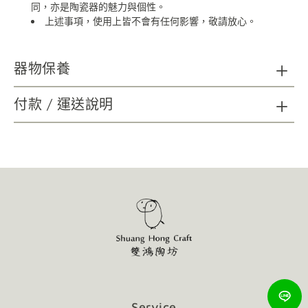
同，亦是陶瓷器的魅力與個性。
上述事項，使用上皆不會有任何影響，敬請放心。
器物保養
陶瓷器清潔：請以海綿、精緻瓷器專用刷具及不具顆粒磨
付款 / 運送說明
砂功能之餐具中性洗劑，延長使用年限；無法以洗碗機清洗。
木質及金屬材質如需清潔，請以柔軟乾布擦拭。
請避免金屬及尖銳物施力於器物表面，可能造成損壞。
請避免直火接觸商品。
使用後會隨著時間表面有可能產生自然痕跡，增添作
品的韻味，不影響使用，敬請放心。
Service