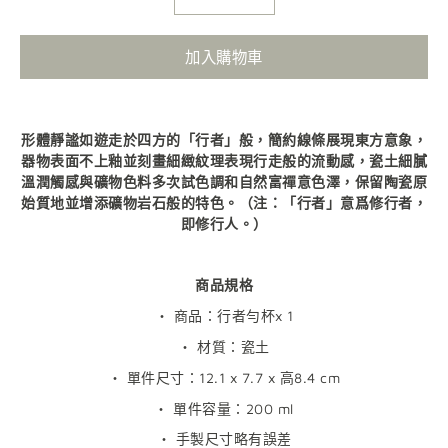
加入購物車
形體靜謐如遊走於四方的「行者」般，簡約線條展現東方意象，
器物表面不上釉並刻畫細緻紋理表現行走般的流動感，瓷土細膩
溫潤觸感與礦物色料多次試色調和自然富禪意色澤，保留陶瓷原
始質地並增添礦物岩石般的特色。（注：「行者」意爲修行者，
即修行人。）
商品規格
・ 商品：行者勻杯x 1
・ 材質：瓷土
・ 單件尺寸：12.1 x 7.7 x 高8.4 cm
・
單件容量：
200 ml
・ 手製尺寸略有誤差