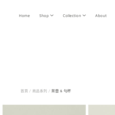
前
往
目
Home
Shop
Collection
About
錄
搜
尋
首頁
/
商品系列
/
茶壺 & 勻杯