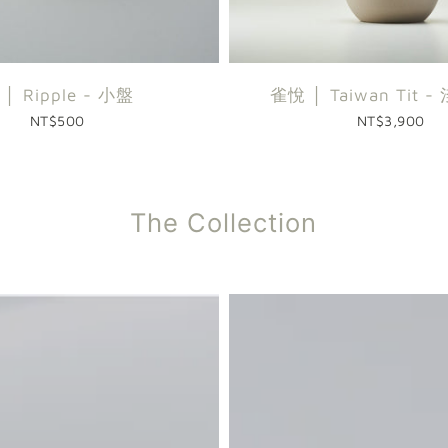
 │ Ripple - 小盤
雀悅 │ Taiwan Tit 
NT$500
NT$3,900
The Collection