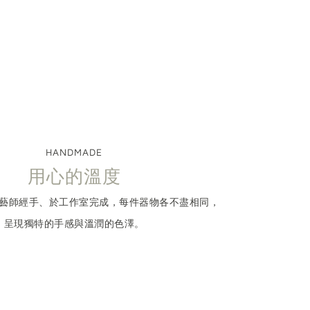
HANDMADE
用心的溫度
藝師經⼿、於工作室完成，每件器物各不盡相同，
呈現獨特的手感與溫潤的⾊澤。