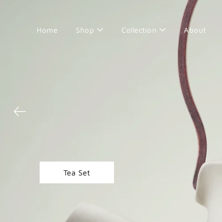
Skip
to
content
Home
Shop
Collection
About
Search
潛心淬鍊的台灣工藝品
A unique Taiwanese craft brand
Shop Now
About Us
Tea Set