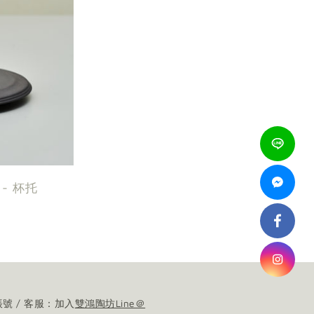
s - 杯托
帳號 / 客服：加入
雙鴻陶坊Line＠