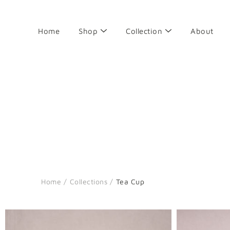
Skip
to
content
Home
Shop
Collection
About
Search
Home
/
Collections
/
Tea Cup