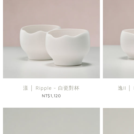
漾 │ Ripple - 白瓷對杯
逸II │
NT$1,120