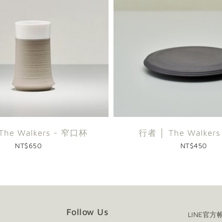
The Walkers - 窄口杯
行者 │ The Walker
NT$650
NT$450
Follow Us
LINE官方