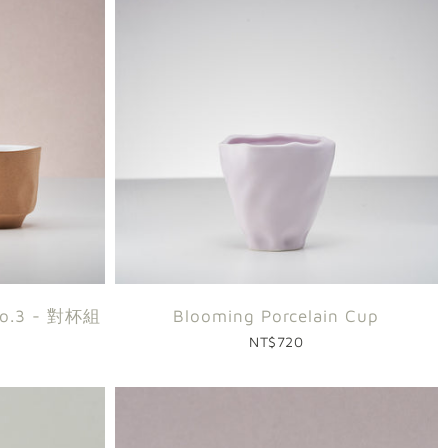
no.3 - 對杯組
Blooming Porcelain Cup
NT$720