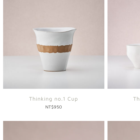
Thinking no.1 Cup
Th
NT$950