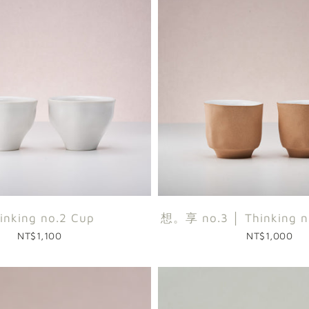
inking no.2 Cup
想。享 no.3 │ Thinking 
NT$1,100
NT$1,000