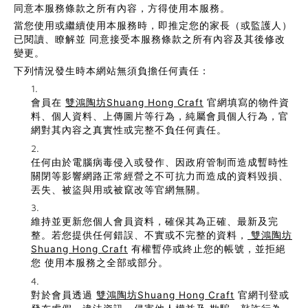
同意本服務條款之所有內容，方得使用本服務。
當您使用或繼續使用本服務時，即推定您的家長（或監護人）
已閱讀、瞭解並 同意接受本服務條款之所有內容及其後修改
變更。
下列情況發生時本網站無須負擔任何責任：
會員在
雙鴻陶坊Shuang Hong Craft
官網填寫的物件資
料、個人資料、上傳圖片等行為，純屬會員個人行為，官
網對其內容之真實性或完整不負任何責任。
任何由於電腦病毒侵入或發作、因政府管制而造成暫時性
關閉等影響網路正常經營之不可抗力而造成的資料毀損、
丟失、被盜與用或被竄改等官網無關。
維持並更新您個人會員資料，確保其為正確、最新及完
整。若您提供任何錯誤、不實或不完整的資料，
雙鴻陶坊
Shuang Hong Craft
有權暫停或終止您的帳號，並拒絕
您 使用本服務之全部或部分。
對於會員透過
雙鴻陶坊Shuang Hong Craft
官網刊登或